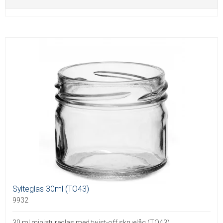
Sylteglas 30ml (TO43)
9932
30 ml miniatureglas med twist-off skruelåg (TO43)