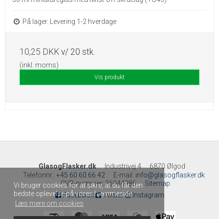
På lager. Levering 1-2 hverdage
10,25 DKK
v/ 20 stk.
(inkl. moms)
Vis produkt
GlasogFlasker.dk
Industrivej 4
6870 Ølgod
Telefonnr.
:
+45 60 60 66 42
E-mail
:
info@glasogflasker.dk
CVR-nummer
:
36944986
Sitemap
Vi bruger cookies for at sikre, at du får den
bedste oplevelse på vores hjemmeside.
Facebook
Twitter
Instagram
Læs mere om cookies