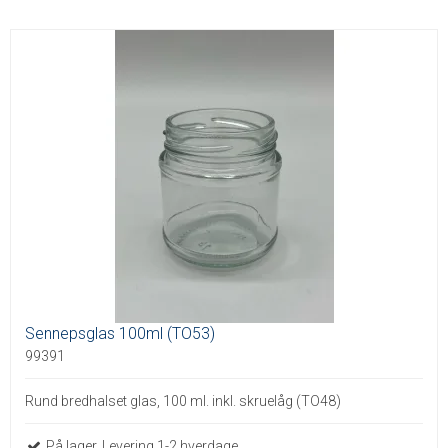
Sennepsglas 100ml (TO53)
99391
Rund bredhalset glas, 100 ml. inkl. skruelåg (TO48)
På lager. Levering 1-2 hverdage.