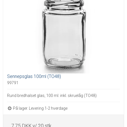
Sennepsglas 100ml (TO48)
99791
Rund bredhalset glas, 100 ml. inkl. skruelåg (TO48)
På lager. Levering 1-2 hverdage
7,75 DKK
v/ 20 stk.