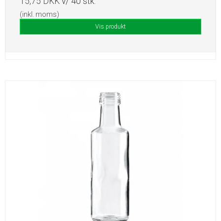
15,75 DKK
v/ 40 stk.
(inkl. moms)
Vis produkt