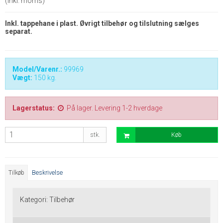
(inkl. moms)
Inkl. tappehane i plast. Øvrigt tilbehør og tilslutning sælges
separat
.
Model/Varenr.:
99969
Vægt:
150
kg.
Lagerstatus:
På lager. Levering 1-2 hverdage
stk.
Køb
Tilkøb
Beskrivelse
Kategori:
Tilbehør