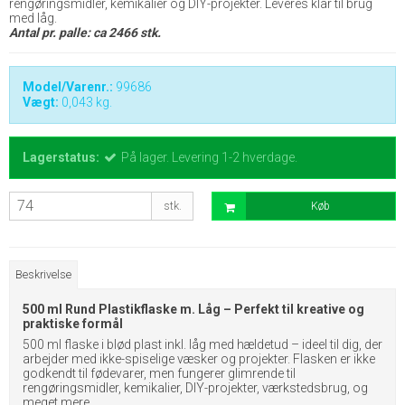
rengøringsmidler, kemikalier og DIY-projekter. Leveres klar til brug
med låg.
Antal pr. palle: ca 2466 stk.
Model/Varenr.:
99686
Vægt:
0,043
kg.
Lagerstatus:
På lager. Levering 1-2 hverdage.
stk.
Køb
Beskrivelse
500 ml Rund Plastikflaske m. Låg – Perfekt til kreative og
praktiske formål
500 ml flaske i blød plast inkl. låg med hældetud – ideel til dig, der
arbejder med ikke-spiselige væsker og projekter. Flasken er ikke
godkendt til fødevarer, men fungerer glimrende til
rengøringsmidler, kemikalier, DIY-projekter, værkstedsbrug, og
meget mere.