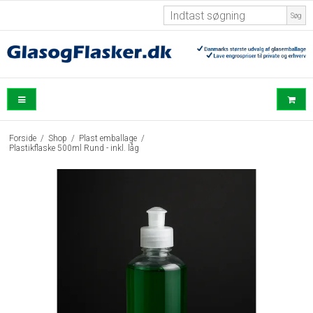
Søg
Forside
/
Shop
/
Plast emballage
/
Plastikflaske 500ml Rund - inkl. låg